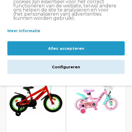
cookies zijn essentieel voor het correct
de perfecte fiets voor
functioneren van de website, terwijl andere
ons helpen de site te analyseren en voor
(het personaliseren van) advertenties
dagelijks gebruik
kunnen worden gebruikt.
Meer informatie
Bekijk alle transportfietsen
Alles accepteren
Kinderfietsen
Configureren