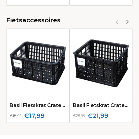
Fietsaccessoires
Basil Fietskrat Crate S | Small 17.5L | Zwart
Basil Fietskrat Crate M | Medium 29.5L | Zwart
€17,99
€21,99
€18,99
€25,99
€