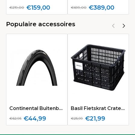
€159,00
€389,00
€219,00
€699,00
€
Populaire accessoires
Continental Buitenband Grand Prix 5000 | Vouwband | 25-622
Basil Fietskrat Crate M | Medium 29.5L | Zwart
€44,99
€21,99
€62,95
€25,99
€