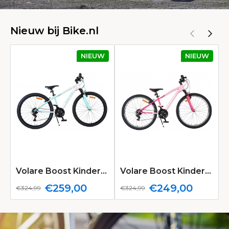
Nieuw bij Bike.nl
NIEUW
NIEUW
Volare Boost Kinderfiets 26 inch Wit/Mintgroen 21 Speed
Volare Boost Kinderfiets 26 inch Roze 21 speed
€259,00
€249,00
€324,99
€324,99
€