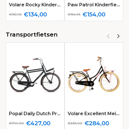
Volare Rocky Kinderfiets Jongens 14 inch Rood Twee handremmen
Paw Patrol Kinderfiets Meisjes 12 inch Roze | 2 Handremmen (Geen terugtraprem)
€134,00
€154,00
€169,95
€154,95
€
Transportfietsen
Popal Daily Dutch Prestige N7 Transportfiets 28 inch Heren 50cm Mat Zwart
Volare Excellent Meisjesfiets 24 inch Zwart
€427,00
€284,00
€799,00
€335,00
€